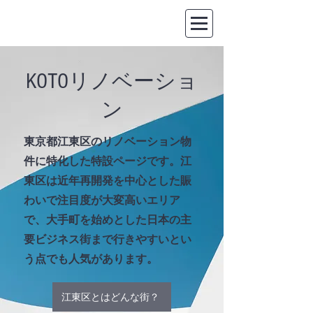
​KOTO
リノベーショ
ン
東京都江東区のリノベーション物
件に特化した特設ページです。江
東区は近年再開発を中心とした賑
わいで注目度が大変高いエリア
で、大手町を始めとした日本の主
要ビジネス街まで行きやすいとい
う点でも人気があります。
江東区とはどんな街？