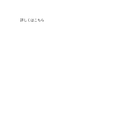
定額制リノベーション・
リフォームプラン
詳しくはこちら
リノベーション・リフォームに掛かる全体の費用が見積時から
一目で分かるから“安心”です。