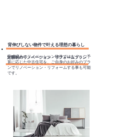
背伸びしない物件で叶える理想の暮らし
​完成済みのリノベーション物件ではなく、ご予
​定額制のリノベーション・リフォームプラン
算に応じた中古住宅を、ご自身のお好みのプラ
ンでリノベーション・リフォームする事も可能
です。