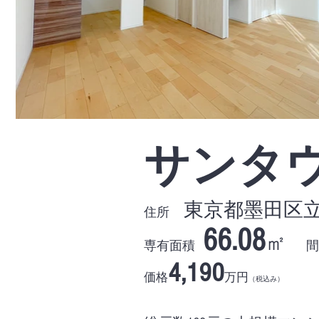
サンタ
東京都墨田区立花
住所
66.08
㎡
専有面積
間
4,190
価格
万円
（税込み