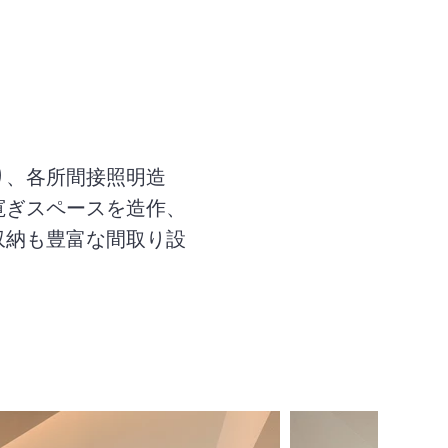
り、各所間接照明造
寛ぎスペースを造作、
収納も豊富な間取り設