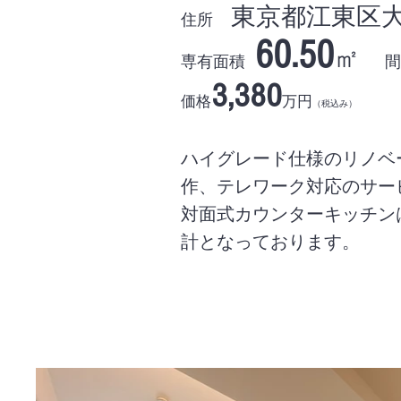
東京都江東区大島7
住所
60.50
㎡
専有面積
間
3,380
価格
万円
（税込み
ハイグレード仕様のリノベ
作、テレワーク対応のサー
対面式カウンターキッチン
計となっております。