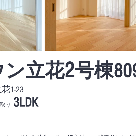
2
ウン立花
号棟80
1-23
3LDK
取り
）