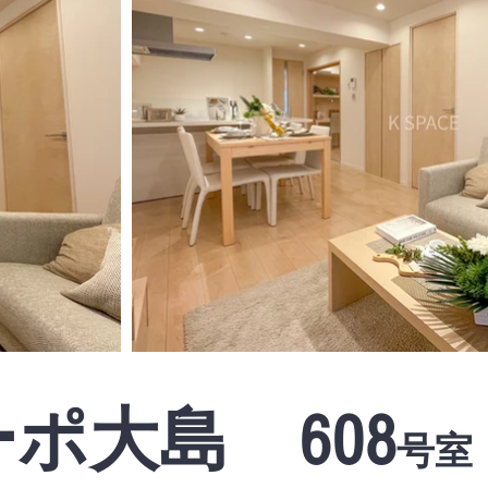
ポ大島 608
号室