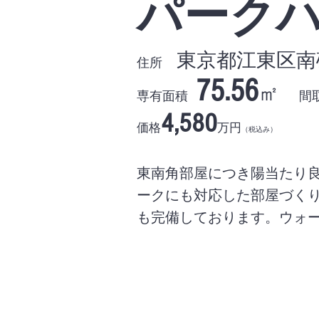
パークハ
東京都江東区南砂2-
住所
75.56
㎡
専有面積
間
4,580
価格
万円
（税込み）
​東南角部屋につき陽当たり良
ークにも対応した部屋づく
も完備しております。ウォ